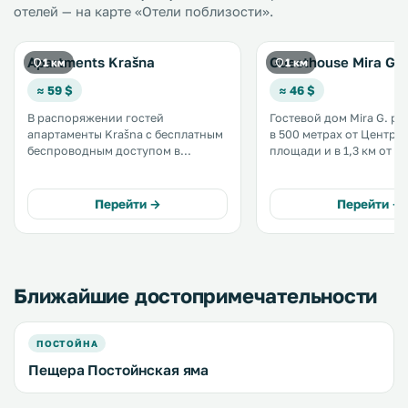
отелей — на карте «Отели поблизости».
Apartments Krašna
Guesthouse Mira G.
1 км
1 км
≈ 59 $
≈ 46 $
В распоряжении гостей
Гостевой дом Mira G. расположен
апартаменты Krašna с бесплатным
в 500 метрах от Центра
беспроводным доступом в
площади и в 1,3 км от 
Интернет и кабельным
Постойнска-Яма. К услугам гостей
телевидением, а также бесплатная
номера с кондиционер
парковка. .
бесплатным Wi-Fi. .
Перейти →
Перейти →
Ближайшие достопримечательности
ПОСТОЙНА
Пещера Постойнская яма