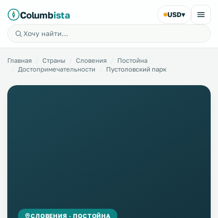
Columb
ista
USD
▾
Главная
Страны
Словения
Постойна
Достопримечательности
Пустоловский парк
СЛОВЕНИЯ · ПОСТОЙНА