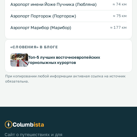
Аэропорт имени Йоже Пучника (Любляна)
≈ 74 км
Аэропорт Порторож (Порторож)
≈ 75 км
Аэропорт Марибор (Марибор)
≈ 177 км
«СЛОВЕНИЯ» В БЛОГЕ
Топ-5 лучших восточноевропейских
горнолыжных курортов
При копировании любой информации активная ссылка на источник
обязательна.
Columb
ista
Сайт о путешествиях и для