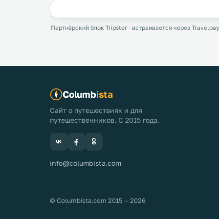
Партнёрский блок Tripster · встраивается через Travelpay
Columb
ista
Сайт о путешествиях и для
путешественников. С 2015 года.
info@columbista.com
© Columbista.com 2015 — 2026