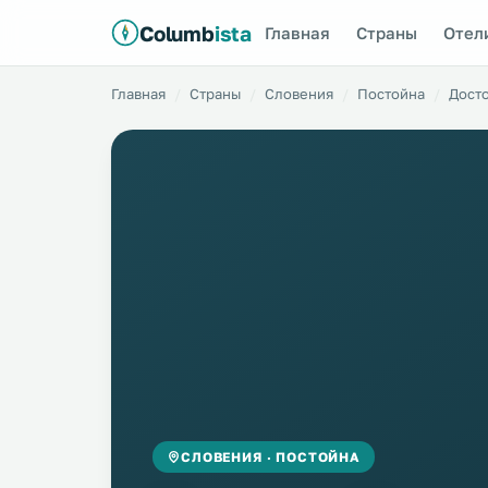
Columb
ista
Главная
Страны
Отел
Главная
Страны
Словения
Постойна
Дост
СЛОВЕНИЯ · ПОСТОЙНА