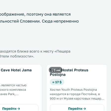
ображение, поэтому она является
ельностей Словении. Сюда непременно
аходятся ближе всего к месту «Пещера
Отели поблизости».
 Cave Hotel Jama
Youth Hostel Proteus
1 км
Postojna
≈ 17 $
ь является частью
ского комплекса
Хостел Youth Proteus Postojna
aves Park,
находится в городе Постойна, в
нного в тихой
900 м от Музея карстовых пещер.
 недалеко от
Из окон открывается вид на сад. В
ьной системы
числе удобств бесплатный Wi-Fi,
Перейти →
Перейти →