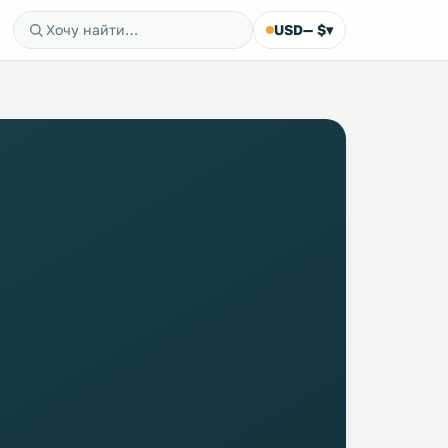
USD
— $
▾