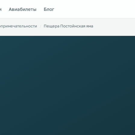
и
Авиабилеты
Блог
опримечательности
Пещера Постойнская яма