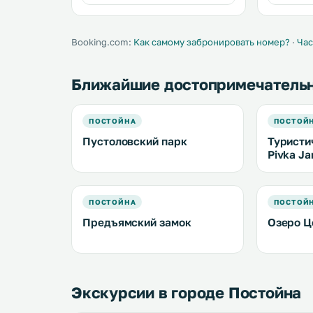
бесплатная парковка на месте. .
естествен
Постойнск
Booking.com:
Как самому забронировать номер?
·
Час
Ближайшие достопримечатель
ПОСТОЙНА
ПОСТОЙ
Пустоловский парк
Туристи
Pivka J
ПОСТОЙНА
ПОСТОЙ
Предъямский замок
Озеро Ц
Экскурсии в городе Постойна