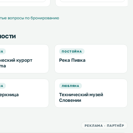
ных карстовых пещер
бар и терраса. Гостям
а-Яма. .
предоставляется бесплатная
частная парковка на территории. .
тые вопросы по бронированию
ности
НА
ПОСТОЙНА
ческий курорт
Река Пивка
ama
НА
ЛЮБЛЯНА
еркница
Технический музей
Словении
РЕКЛАМА · ПАРТНЁР