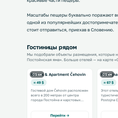
красивые части пещеры.
Масштабы пещеры буквально поражают во
одной из популярнейших достопримечат
стоит отправиться, приехав в Словению.
Гостиницы рядом
Мы подобрали объекты размещения, которые н
Постойнская яма». Больше отелей — на карте «
Rooms & Apartment Čehovin
Postojna
1 км
1 км
≈ 49 $
≈ 67 $
Гостевой дом Čehovin расположен
Этот отел
всего в 200 метрах от центра
туристиче
города Постойна и карстовых
Postojna C
пещер Постойнска-Яма. К услугам
расположе
гостей номера и апартаменты с
местности
бесплатным WiFi, а также
удивител
Перейти →