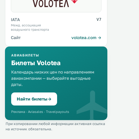
IATA
V7
Межд. ассоциация
воздушного транспорта
Сайт
volotea.com →
АВИАБИЛЕТЫ
Билеты Volotea
Календарь низких цен по направлениям
авиакомпании — выбирайте выгодные
даты.
Найти билеты
→
Реклама · Aviasales · Travelpayouts
При копировании любой информации активная ссылка
на источник обязательна.