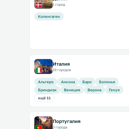
1 город
Копенгаген
Италия
19 городов
Альгеро
Анкона
Бари
Болонья
Бриндизи
Венеция
Верона
Генуя
ещё 11
Португалия
3 города