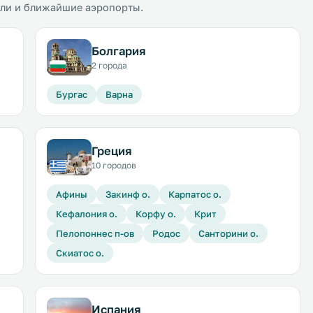
ели и ближайшие аэропорты.
Болгария
2 города
Бургас
Варна
Греция
10 городов
Афины
Закинф о.
Карпатос о.
Кефалония о.
Корфу о.
Крит
Пелопоннес п-ов
Родос
Санторини о.
Скиатос о.
Испания