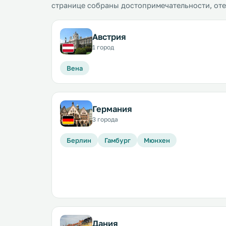
странице собраны достопримечательности, от
Австрия
1 город
Вена
Германия
3 города
Берлин
Гамбург
Мюнхен
Дания