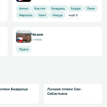
Аяччо
Бастия
Биарриц
Бордо
Лион
Марсель
Нант
Ницца
ещё 3
Чехия
1 город
Прага
пляжи Биаррица
Лучшие пляжи Сан-
Себастьяна