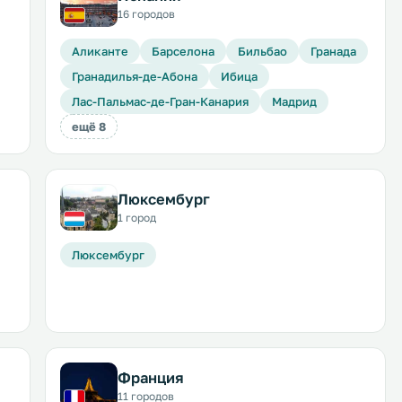
16 городов
Аликанте
Барселона
Бильбао
Гранада
Гранадилья-де-Абона
Ибица
Лас-Пальмас-де-Гран-Канария
Мадрид
ещё 8
Люксембург
1 город
Люксембург
Франция
11 городов