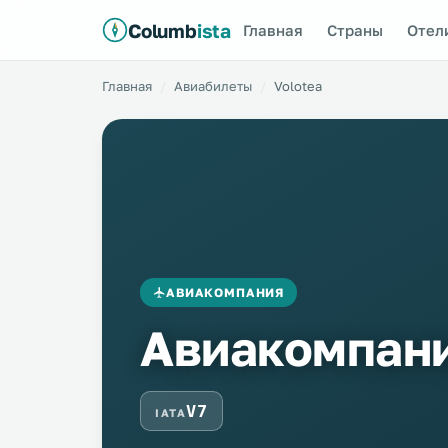
Columb
ista
Главная
Страны
Отел
Главная
Авиабилеты
Volotea
АВИАКОМПАНИЯ
Авиакомпани
V7
IATA