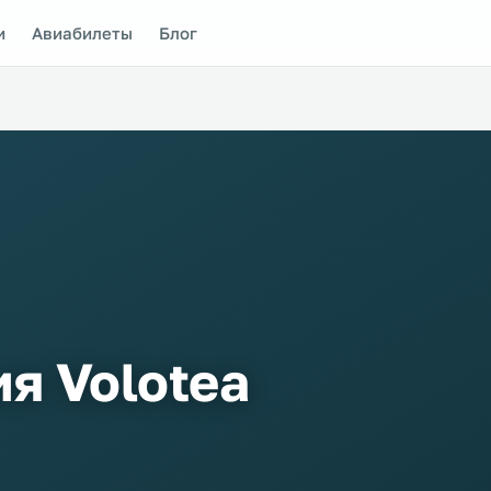
и
Авиабилеты
Блог
я Volotea