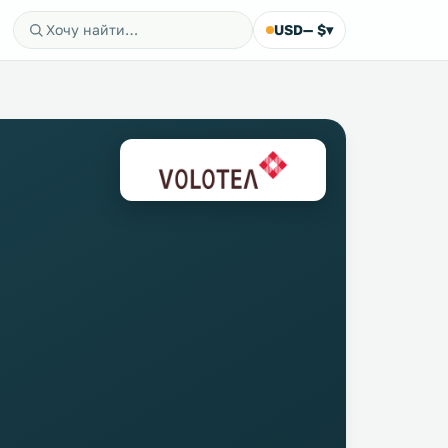
USD
— $
▾