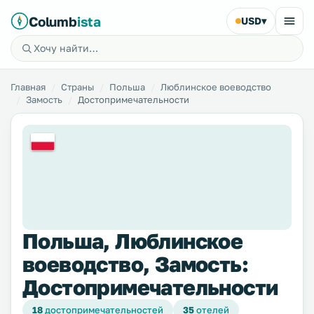
Columb
ista
USD
▾
Главная
Страны
Польша
Люблинское воеводство
Замость
Достопримечательности
Польша, Люблинское
воеводство, Замость:
Достопримечательности
18
достопримечательностей
35
отелей