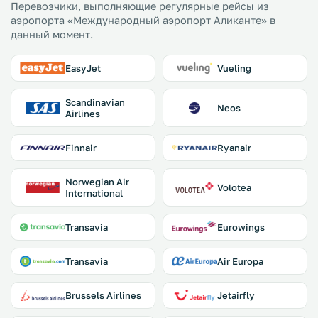
Перевозчики, выполняющие регулярные рейсы из
аэропорта «Международный аэропорт Аликанте» в
данный момент.
EasyJet
Vueling
Scandinavian
Neos
Airlines
Finnair
Ryanair
Norwegian Air
Volotea
International
Transavia
Eurowings
Transavia
Air Europa
Brussels Airlines
Jetairfly