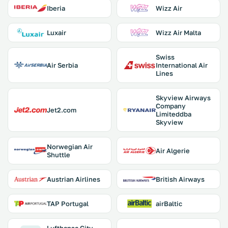
Iberia
Wizz Air
Luxair
Wizz Air Malta
Swiss
Air Serbia
International Air
Lines
Skyview Airways
Company
Jet2.com
Limiteddba
Skyview
Norwegian Air
Air Algerie
Shuttle
Austrian Airlines
British Airways
TAP Portugal
airBaltic