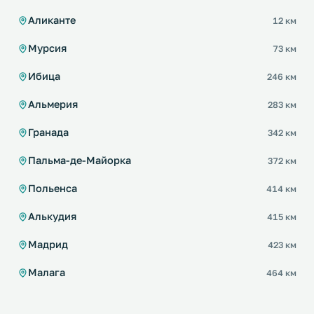
Аликанте
12 км
Мурсия
73 км
Ибица
246 км
Альмерия
283 км
Гранада
342 км
Пальма-де-Майорка
372 км
Польенса
414 км
Алькудия
415 км
Мадрид
423 км
Малага
464 км