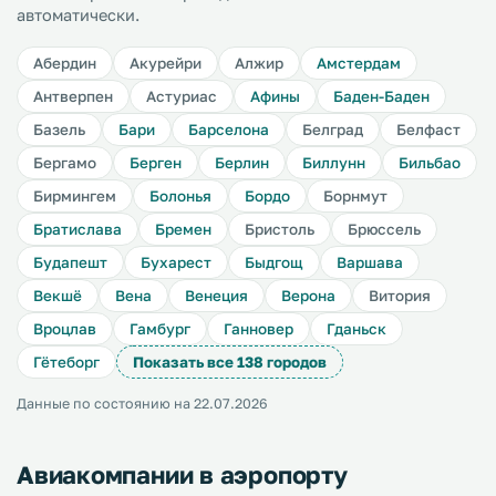
автоматически.
Абердин
Акурейри
Алжир
Амстердам
Антверпен
Астуриас
Афины
Баден-Баден
Базель
Бари
Барселона
Белград
Белфаст
Бергамо
Берген
Берлин
Биллунн
Бильбао
Бирмингем
Болонья
Бордо
Борнмут
Братислава
Бремен
Бристоль
Брюссель
Будапешт
Бухарест
Быдгощ
Варшава
Векшё
Вена
Венеция
Верона
Витория
Вроцлав
Гамбург
Ганновер
Гданьск
Гётеборг
Показать все 138 городов
Данные по состоянию на 22.07.2026
Авиакомпании в аэропорту