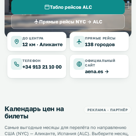
Табло рейсов ALC
Прямые рейсы NYC → ALC
ДО ЦЕНТРА
ПРЯМЫЕ РЕЙСЫ
12 км ·
Аликанте
138 городов
ТЕЛЕФОН
ОФИЦИАЛЬНЫЙ
САЙТ
+34 913 21 10 00
aena.es →
Календарь цен на
РЕКЛАМА · ПАРТНЁР
билеты
Самые выгодные месяцы для перелёта по направлению
США (NYC) — Аликанте, Испания (ALC). Выберите месяц,