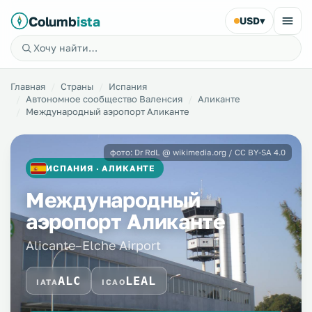
Columb
ista
USD
▾
Главная
Страны
Испания
Автономное сообщество Валенсия
Аликанте
Международный аэропорт Аликанте
фото: Dr RdL @ wikimedia.org / CC BY-SA 4.0
ИСПАНИЯ · АЛИКАНТЕ
Международный
аэропорт Аликанте
Alicante–Elche Airport
ALC
LEAL
IATA
ICAO