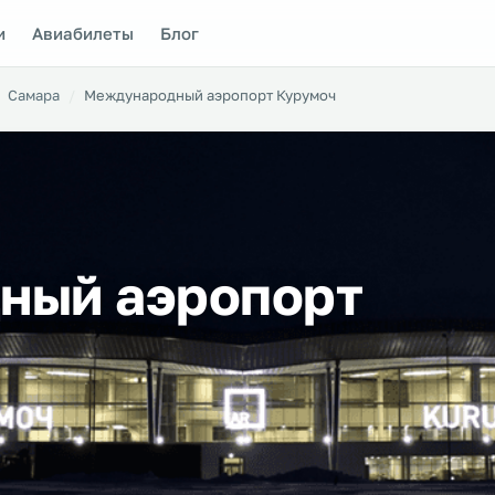
и
Авиабилеты
Блог
Самара
Международный аэропорт Курумоч
ный аэропорт