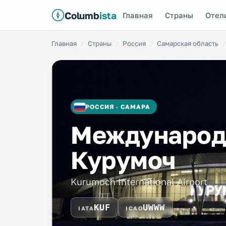
Columb
ista
Главная
Страны
Отел
Главная
Страны
Россия
Самарская область
РОССИЯ · САМАРА
Международ
Курумоч
Kurumoch International Airport
KUF
UWWW
IATA
ICAO