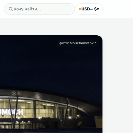
USD
— $
▾
фото: MoukhametovR