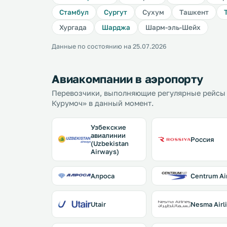
Стамбул
Сургут
Сухум
Ташкент
Хургада
Шарджа
Шарм-эль-Шейх
Данные по состоянию на 25.07.2026
Авиакомпании в аэропорту
Перевозчики, выполняющие регулярные рейсы
Курумоч» в данный момент.
Узбекские
авиалинии
Россия
(Uzbekistan
Airways)
Алроса
Centrum Ai
Utair
Nesma Airl