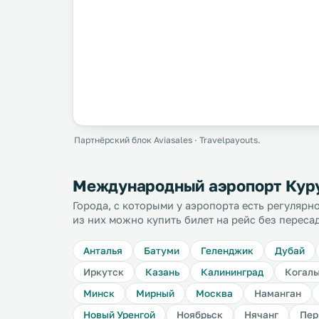
Партнёрский блок Aviasales · Travelpayouts.
Международный аэропорт Куру
Города, с которыми у аэропорта есть регуляр
из них можно купить билет на рейс без переса
Анталья
Батуми
Геленджик
Дубай
Иркутск
Казань
Калининград
Когал
Минск
Мирный
Москва
Наманган
Новый Уренгой
Ноябрьск
Нячанг
Пер