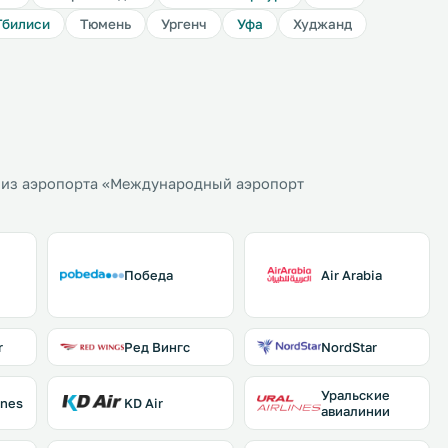
Тбилиси
Тюмень
Ургенч
Уфа
Худжанд
 из аэропорта «Международный аэропорт
Победа
Air Arabia
r
Ред Вингс
NordStar
Уральские
ines
KD Air
авиалинии